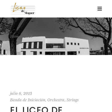
Home
2015
julio 6, 2015
,
,
Banda de Iniciación
Orchestra
Strings
EL LICEO DE