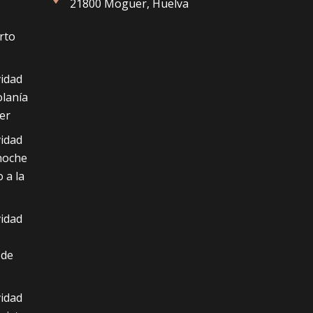
21800 Moguer, Huelva
Actividad y proyectos
rto
idad
olanía
er
idad
noche
 a la
idad
 de
idad