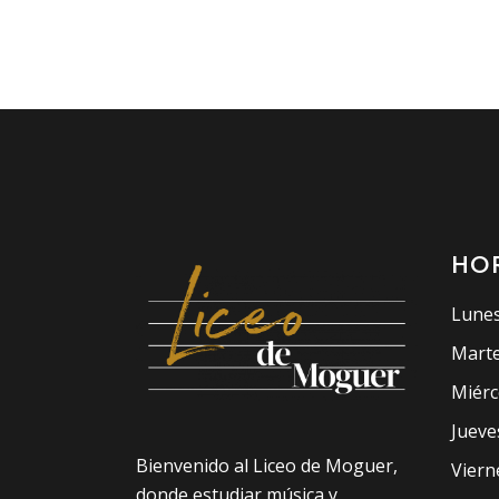
HO
Lunes
Marte
Miérc
Jueve
Bienvenido al Liceo de Moguer,
Viern
donde estudiar música y