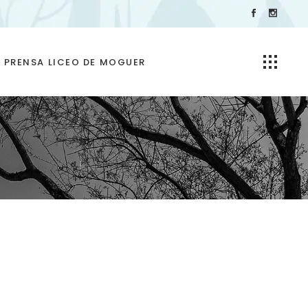
PRENSA LICEO DE MOGUER
Galeria AluMbrado Puerto
de Huelva 2025
Vídeos del Encendido del
Alumbrado Navideño
Puerto de Huelva 2025
Encendido alumbrado
navidad puerto huelva
2026 | Escolanía y Coral
del Liceo de Moguer
Encendido alumbrado