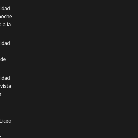
idad
noche
 a la
idad
 de
idad
vista
o
Liceo
y