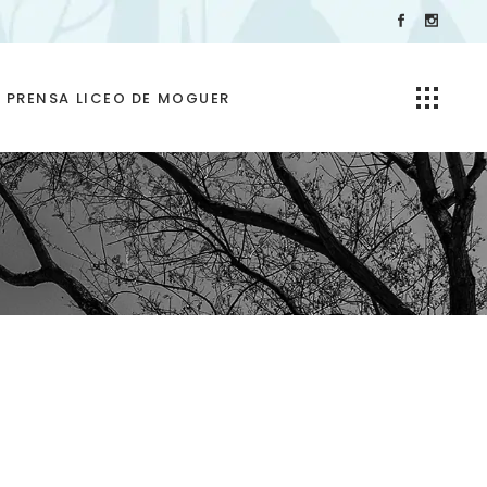
PRENSA LICEO DE MOGUER
Galeria AluMbrado Puerto
de Huelva 2025
Vídeos del Encendido del
Alumbrado Navideño
Puerto de Huelva 2025
Encendido alumbrado
navidad puerto huelva
2026 | Escolanía y Coral
del Liceo de Moguer
Encendido alumbrado