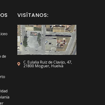
Actividad y proyectos
TOS
VISÍTANOS:
Liceo
o de
C. Eulalia Ruiz de Clavijo, 47,
21800 Moguer, Huelva
rto
idad
olanía
er