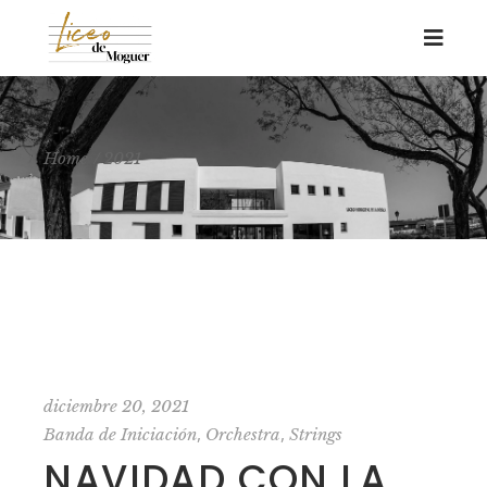
Home
2021
diciembre 20, 2021
,
,
Banda de Iniciación
Orchestra
Strings
NAVIDAD CON LA