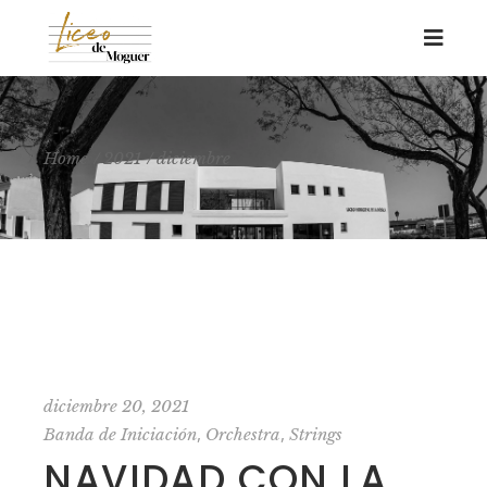
Home
2021
diciembre
diciembre 20, 2021
,
,
Banda de Iniciación
Orchestra
Strings
NAVIDAD CON LA