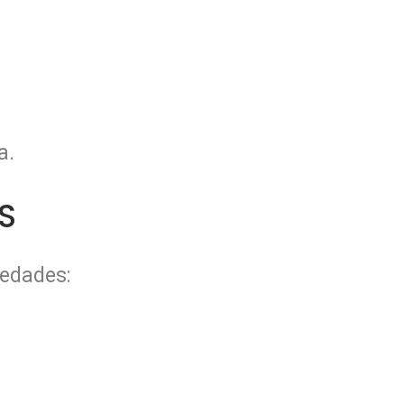
a.
S
 edades: