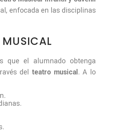
l, enfocada en las disciplinas
O MUSICAL
 es que el alumnado obtenga
través del
teatro musical
. A lo
n.
dianas.
s.