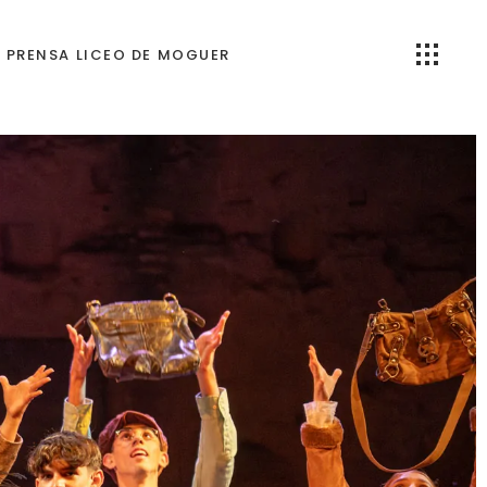
PRENSA LICEO DE MOGUER
Galeria AluMbrado Puerto
de Huelva 2025
Vídeos del Encendido del
Alumbrado Navideño
Puerto de Huelva 2025
Encendido alumbrado
navidad puerto huelva
2026 | Escolanía y Coral
del Liceo de Moguer
Encendido alumbrado
navidad puerto huelva
2026: una noche de música