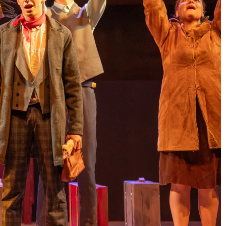
y emoción junto a la ría
Encendido alumbrado
navidad puerto huelva
2026: agradecimiento al
Puerto de Huelva
Encendido alumbrado
navidad puerto huelva
2026: entrevista a Pablo
Martínez del Liceo
Municipal de la Música de
Moguer
Entrevista Radio Moguer
Liceo Municipal de la
Música de Moguer 2026 |
Actividad y proyectos