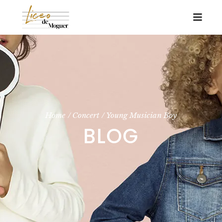
Home
Concert
Young Musician Boy
BLOG