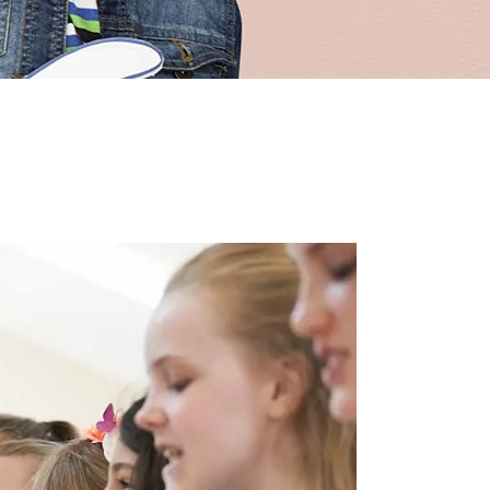
navidad puerto huelva
2026: una noche de música
y emoción junto a la ría
Encendido alumbrado
navidad puerto huelva
2026: agradecimiento al
Puerto de Huelva
Encendido alumbrado
navidad puerto huelva
2026: entrevista a Pablo
Martínez del Liceo
Municipal de la Música de
Moguer
Entrevista Radio Moguer
Liceo Municipal de la
Música de Moguer 2026 |