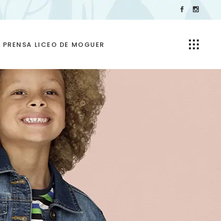
PRENSA LICEO DE MOGUER
Galeria AluMbrado Puerto
de Huelva 2025
Vídeos del Encendido del
Alumbrado Navideño
Puerto de Huelva 2025
Encendido alumbrado
navidad puerto huelva
2026 | Escolanía y Coral
del Liceo de Moguer
Encendido alumbrado